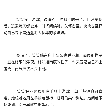
    笑笑没上游戏，逍遥的问候却准时来了。自从受伤
后，逍遥每天都会第一时间问候她，关怀备至，笑笑甚至怀
疑自己是不是逍遥走丢多年的亲妹妹。
    夜深了，笑笑躺在床上怎么也睡不着，南辰的样子
一直在她眼前浮现。她知道南辰的性子，今天要是自己不上
游戏，南辰应该不会下线。
    笑笑好不容易用左手登上游戏，单手敲键盘可真
难，她艰难地用左手按着鼠标，苍月的某个海边，她闭着眼
都能到，南辰早就在那等着了。