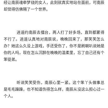
经让南辰魂牵梦绕的女人，此刻就真实地站在面前，可南辰
却觉得仿佛隔了一个世界。
    逍遥约南辰去擂台，两人打了好多场，直到都累得
不行了。逍遥认真地对南辰说，晚晚回来了，那笑笑怎么
办？她这么久没上游戏，手还受伤了，你不是刷喇叭说她是
你的人吗，现在怎么沉醉在晚晚的温柔里，忘了自己还有个
笨徒弟。
    听说笑笑受伤，南辰心里一紧。这个笨丫头做事总
是毛毛躁躁，也不知道伤得怎么样，南辰从没这么担心过一
个人。