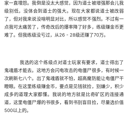
家一直埋怨。我倒是没太大感觉，因为道士被增强那会儿我
级别低，没体会到道士的强大。现在大家都说道士被改弱
了，但对我来说没啥明显对比，所以感觉不强烈。不过有一
点我可太痛苦了，传奇改后的爆率降了好多，练级赚金币更
难了。但我练级没亏过，从26 - 28级还赚了70万。
    我选的这个练级点对道士玩家有要求，道士得出了
鬼魂盾才能去。这地方会闪电攻击的电僵尸很多，有时候一
次刷新七八个。出了鬼魂盾就不怕，超高魔防能让电僵尸干
瞪眼。在这里练级赚金币，要点是见钱就捡，别嫌少，积少
成多的道理大家都懂。我说的地方就是比奇矿区的连接通
道，这里电僵尸爆的书很多，看到书别盲目捡，尽量选价值
500以上的。