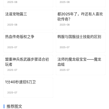
遍大江南北！
2025-08
2025-08
法道宠物篇三
都2025年了，咋还有人喜欢
砍传奇？
2025-08
2025-08
热血传奇版权之争
韩服与国服战士技能的区别
2025-07
2025-07
盟重神兵炼武器步骤适合初
法师的魔龙级宝宝——魔龙
玩者
血蛙
2025-07
2025-07
1分40秒速招5刀卫
2025-07
推荐图文