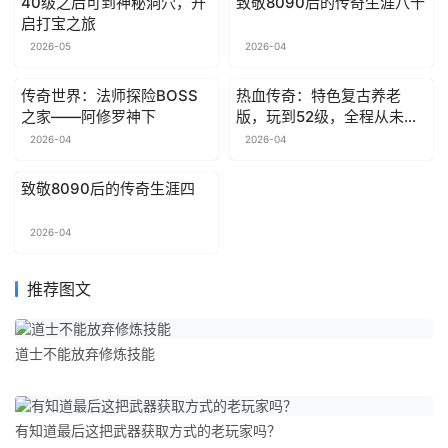
40级之后可到神秘洞穴，开
致敬8090后的传奇生涯八十
启打宝之旅
2026-05
2026-04
传奇世界：法师探险BOSS
热血传奇：特色复古养老
之家——阿修罗神下
版，玩到52级，全程从未发
现暗坑
2026-04
2026-04
致敬8090后的传奇生涯四
2026-04
推荐图文
道士不能放弃修炼技能
有知道最后这把武器获取方式的老玩家吗？