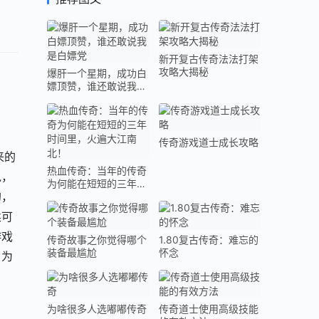
新开复古传奇法法打架
攻略大揭秘
爆肝一个星期，成功白
嫖顶赞，谁还敢说我是
白嫖党
传奇游戏道士成长攻略
来的
热血传奇：当年的传奇
说，
为何能在短短的三年时
的，
间里，火遍大江南北！
柔可
游戏
传奇故事之你觉得哪个
1.80复古传奇：难忘的
装备最尴尬
怀念
，为
为啥很多人选嘟嘟传奇
传奇道士使用高级技能