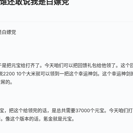
谁还敢说我是白嫖党
是白嫖党
礼拜，终于是把元宝给打齐了。今天咱们可以把回馈礼包给他领了。这个
说2200 10个大米就可以领到一把这个幸运神剑。这个幸运神剑
常屌的。
个元宝，把这个给领完的话，是总共需要37000个元宝。今天咱们
符。像这个版本的话，氪金就是元宝。