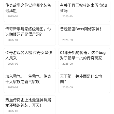
传奇故事之你觉得哪个装备
有关于骨玉权杖的来历 你知
最尴尬
道吗
2025-10
2025-10
传奇新手玩家练级地图，你
曾经最强Boss阿修罗神！
选骷髅洞还是僵尸洞？
2025-10
2025-09
传奇游戏名人榜 传奇女皇伊
01年开始的传奇，这个bug
人风采
对于最早一批的传奇玩家来
说应该记忆尤新吧#热血传奇
2025-09
2025-09
加入霸气，一生霸气，传奇
天下第一关外面是什么地
十大家族之霸气家族
图？
2025-09
2025-09
热血传奇史上比最强神兵屠
龙还强的神装，开天！
2025-09